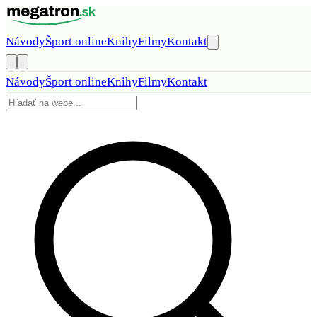
Preskočiť na obsah
Návody
Šport online
Knihy
Filmy
Kontakt
Návody
Šport online
Knihy
Filmy
Kontakt