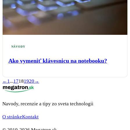
NÁVODY
Ako vymeniť klávesnicu na notebooku?
←
1
...
17
18
19
20
→
Navody, recenzie a tipy zo sveta technologii
O stránke
Kontakt
© 2010-2026 Megatron.sk