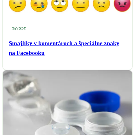
NÁVODY
Smajlíky v komentároch a špeciálne znaky
na Facebooku