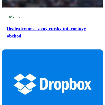
NÁVODY
Dealextreme: Lacný čínsky internetový
obchod