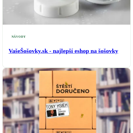
NÁVODY
VašeŠošovky.sk - najlepší eshop na šošovky