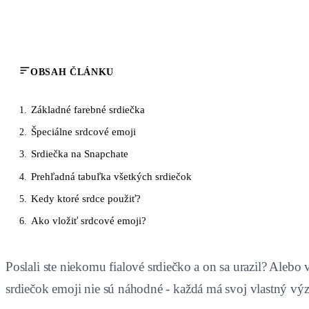
OBSAH ČLÁNKU
Základné farebné srdiečka
1.
Špeciálne srdcové emoji
2.
Srdiečka na Snapchate
3.
Prehľadná tabuľka všetkých srdiečok
4.
Kedy ktoré srdce použiť?
5.
Ako vložiť srdcové emoji?
6.
Poslali ste niekomu fialové srdiečko a on sa urazil? Alebo 
srdiečok emoji nie sú náhodné - každá má svoj vlastný v