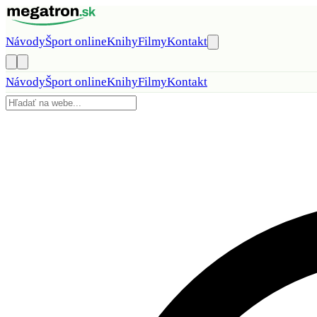
Preskočiť na obsah
Návody
Šport online
Knihy
Filmy
Kontakt
Návody
Šport online
Knihy
Filmy
Kontakt