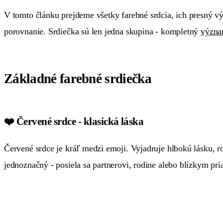
V tomto článku prejdeme všetky farebné srdcia, ich presný vý
porovnanie. Srdiečka sú len jedna skupina - kompletný
význa
Základné farebné srdiečka
❤️ Červené srdce - klasická láska
Červené srdce je kráľ medzi emoji. Vyjadruje hlbokú lásku, r
jednoznačný - posiela sa partnerovi, rodine alebo blízkym pri