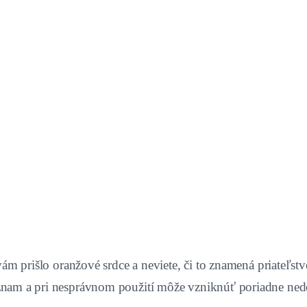
vám prišlo oranžové srdce a neviete, či to znamená priateľst
ýznam a pri nesprávnom použití môže vzniknúť poriadne ne