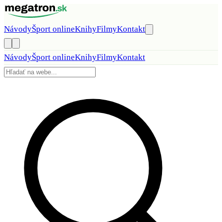
Preskočiť na obsah
Návody
Šport online
Knihy
Filmy
Kontakt
Návody
Šport online
Knihy
Filmy
Kontakt