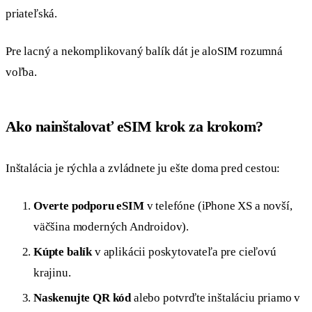
priateľská.
Pre lacný a nekomplikovaný balík dát je aloSIM rozumná
voľba.
Ako nainštalovať eSIM krok za krokom?
Inštalácia je rýchla a zvládnete ju ešte doma pred cestou:
Overte podporu eSIM
v telefóne (iPhone XS a novší,
väčšina moderných Androidov).
Kúpte balík
v aplikácii poskytovateľa pre cieľovú
krajinu.
Naskenujte QR kód
alebo potvrďte inštaláciu priamo v