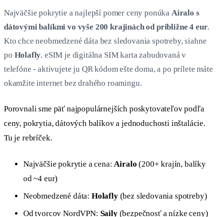
Najväčšie pokrytie a najlepší pomer ceny ponúka
Airalo s
dátovými balíkmi vo vyše 200 krajinách od približne 4 eur
.
Kto chce neobmedzené dáta bez sledovania spotreby, siahne
po
Holafly
. eSIM je digitálna SIM karta zabudovaná v
telefóne - aktivujete ju QR kódom ešte doma, a po prílete máte
okamžite internet bez drahého roamingu.
Porovnali sme päť najpopulárnejších poskytovateľov podľa
ceny, pokrytia, dátových balíkov a jednoduchosti inštalácie.
Tu je rebríček.
Najväčšie pokrytie a cena:
Airalo
(200+ krajín, balíky
od ~4 eur)
Neobmedzené dáta:
Holafly
(bez sledovania spotreby)
Od tvorcov NordVPN:
Saily
(bezpečnosť a nízke ceny)