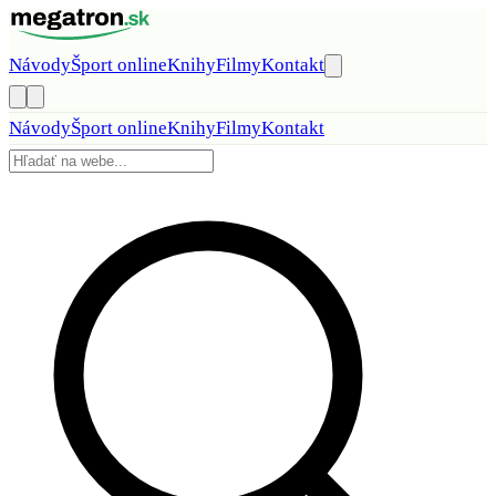
Preskočiť na obsah
Návody
Šport online
Knihy
Filmy
Kontakt
Návody
Šport online
Knihy
Filmy
Kontakt