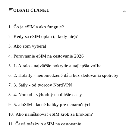
OBSAH ČLÁNKU
Čo je eSIM a ako funguje?
1.
Kedy sa eSIM oplatí (a kedy nie)?
2.
Ako som vyberal
3.
Porovnanie eSIM na cestovanie 2026
4.
1. Airalo - najväčšie pokrytie a najlepšia voľba
5.
2. Holafly - neobmedzené dáta bez sledovania spotreby
6.
3. Saily - od tvorcov NordVPN
7.
4. Nomad - výhodný na dlhšie cesty
8.
5. aloSIM - lacné balíky pre nenáročných
9.
Ako nainštalovať eSIM krok za krokom?
10.
Časté otázky o eSIM na cestovanie
11.