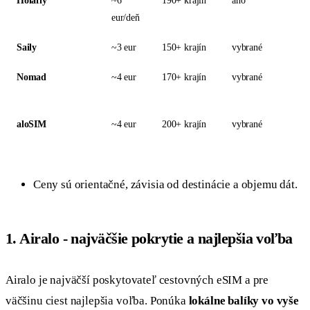
Holafly
~6
190+ krajín
áno
eur/deň
Saily
~3 eur
150+ krajín
vybrané
Nomad
~4 eur
170+ krajín
vybrané
aloSIM
~4 eur
200+ krajín
vybrané
Ceny sú orientačné, závisia od destinácie a objemu dát.
1. Airalo - najväčšie pokrytie a najlepšia voľba
Airalo je najväčší poskytovateľ cestovných eSIM a pre
väčšinu ciest najlepšia voľba. Ponúka
lokálne balíky vo vyše