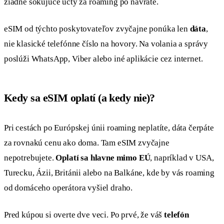
žiadne šokujúce účty za roaming po návrate.
eSIM od týchto poskytovateľov zvyčajne ponúka len
dáta
,
nie klasické telefónne číslo na hovory. Na volania a správy
poslúži WhatsApp, Viber alebo iné aplikácie cez internet.
Kedy sa eSIM oplatí (a kedy nie)?
Pri cestách po Európskej únii roaming neplatíte, dáta čerpáte
za rovnakú cenu ako doma. Tam eSIM zvyčajne
nepotrebujete.
Oplatí sa hlavne mimo EÚ
, napríklad v USA,
Turecku, Ázii, Británii alebo na Balkáne, kde by vás roaming
od domáceho operátora vyšiel draho.
Pred kúpou si overte dve veci. Po prvé, že váš
telefón