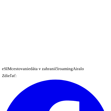
eSIM
cestovanie
dáta v zahraničí
roaming
Airalo
Zdieľať: