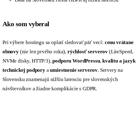
Ako som vyberal
Pri výbere hostingu sa oplatí sledovať päť vecí:
cenu vrátane
obnovy
(nie len prvého roka),
rýchlosť serverov
(LiteSpeed,
NVMe disky, HTTP/3),
podporu WordPressu
,
kvalitu a jazyk
technickej podpory
a
umiestnenie serverov
. Servery na
Slovensku znamenajú nižšiu latenciu pre slovenských
návštevníkov a žiadne komplikácie s GDPR.