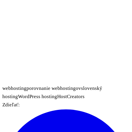
webhosting
porovnanie webhostingov
slovenský
hosting
WordPress hosting
HostCreators
Zdieľať: