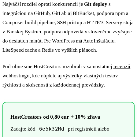
Najväčší rozdiel oproti konkurencii je
Git deploy
s
integráciou na GitHub, GitLab aj BitBucket, podpora npm a
Composer build pipeline, SSH prístup a HTTP/3. Servery stoja
v Banskej Bystrici, podpora odpovedá v slovenčine zvyčajne
do desiatich minút. Pre WordPress má AutoInštaláciu,
LiteSpeed cache a Redis vo vyšších plánoch.
Podrobne sme HostCreators rozobrali v samostatnej
recenzii
webhostingu
, kde nájdete aj výsledky vlastných testov
rýchlosti a skúsenosti z každodennej prevádzky.
HostCreators od 0,80 eur + 10% zľava
Zadajte kód
6e5k32Md
pri registrácii alebo