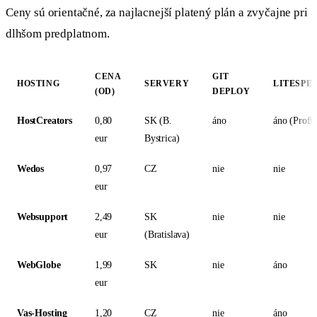
Ceny sú orientačné, za najlacnejší platený plán a zvyčajne pri
dlhšom predplatnom.
CENA
GIT
HOSTING
SERVERY
LITESPE
(OD)
DEPLOY
HostCreators
0,80
SK (B.
áno
áno (Profi)
eur
Bystrica)
Wedos
0,97
CZ
nie
nie
eur
Websupport
2,49
SK
nie
nie
eur
(Bratislava)
WebGlobe
1,99
SK
nie
áno
eur
Vas-Hosting
1,20
CZ
nie
áno