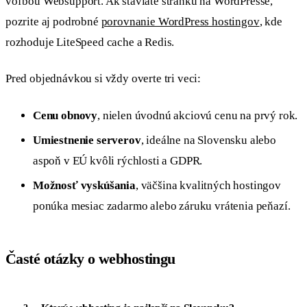
voľbou Websupport. Ak staviate stránku na WordPresse,
pozrite aj podrobné
porovnanie WordPress hostingov
, kde
rozhoduje LiteSpeed cache a Redis.
Pred objednávkou si vždy overte tri veci:
Cenu obnovy
, nielen úvodnú akciovú cenu na prvý rok.
Umiestnenie serverov
, ideálne na Slovensku alebo
aspoň v EÚ kvôli rýchlosti a GDPR.
Možnosť vyskúšania
, väčšina kvalitných hostingov
ponúka mesiac zadarmo alebo záruku vrátenia peňazí.
Časté otázky o webhostingu