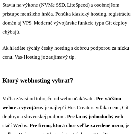
Stavia na výkone (NVMe SSD, LiteSpeed) a osobnejšom
prístupe menšieho hráča. Ponúka klasický hosting, registráciu
domén aj VPS. Moderné vývojárske funkcie typu Git deploy
chýbajú.
Ak hľadáte rýchly český hosting s dobrou podporou za nízku
cenu, Vas-Hosting je zaujímavý tip.
Ktorý webhosting vybrať?
Voľba závisí od toho, čo od webu očakávate.
Pre väčšinu
webov a vývojárov
je najlepší HostCreators vďaka cene, Git
deployu a slovenskej podpore.
Pre lacný jednoduchý web
stačí Wedos.
Pre firmu, ktorá chce veľké zavedené meno
, je