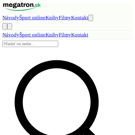
Preskočiť na obsah
Návody
Šport online
Knihy
Filmy
Kontakt
Návody
Šport online
Knihy
Filmy
Kontakt