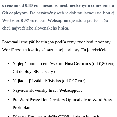
s cenami od 0,80 eur mesačne, neobmedzenými doménami a
Git deployom
. Pre nenáročný web je dobrou lacnou voľbou aj
Wedos od 0,97 eur
, kým
Websupport
je istota pre tých, čo
chcú najväčšieho slovenského hráča.
Porovnali sme päť hostingov podľa ceny, rýchlosti, podpory
WordPressu a kvality zákazníckej podpory. Tu je rebríček.
Najlepší pomer cena/výkon:
HostCreators
(od 0,80 eur,
Git deploy, SK servery)
Najlacnejší základ:
Wedos
(od 0,97 eur)
Najväčší slovenský hráč:
Websupport
Pre WordPress: HostCreators Optimal alebo WordPress
Profi plán
Dáta na Slovensku riešia GDPR aj nízku latenciu