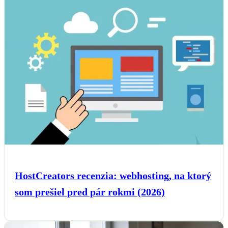
HostCreators recenzia: webhosting, na ktorý
som prešiel pred pár rokmi (2026)