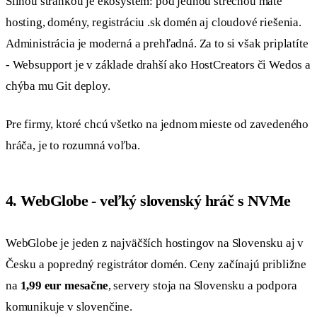
Silnou stránkou je ekosystém: pod jednou strechou máte
hosting, domény, registráciu .sk domén aj cloudové riešenia.
Administrácia je moderná a prehľadná. Za to si však priplatíte
- Websupport je v základe drahší ako HostCreators či Wedos a
chýba mu Git deploy.
Pre firmy, ktoré chcú všetko na jednom mieste od zavedeného
hráča, je to rozumná voľba.
4. WebGlobe - veľký slovenský hráč s NVMe
WebGlobe je jeden z najväčších hostingov na Slovensku aj v
Česku a popredný registrátor domén. Ceny začínajú približne
na
1,99 eur mesačne
, servery stoja na Slovensku a podpora
komunikuje v slovenčine.