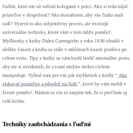
ľuďmi, ktorí nie sú vašimi kolegami v práci. Ako si teda nájsť
priateľov v dospelosti? Ako dosiahnete, aby vás ľudia mali
radi? Vyzerá to ako subjektívny proces, ale existujú
univerzálne techniky, ktoré vám v tom môžu pomôcť.
Myšlienky z knihy Dalea Carnegieho z roku 1936 obstáli v
skúške časom a kniha sa stále v miliónoch kusok predáva po
celom svete. Tipy z knihy sa vám budú hodiť minimálne preto,
aby ste si uvedomili, že s vami možno niekto cielene
manipuluje. Vybral som pre vás pár myšlienok z knihy “
Ako
získavať priateľov a pôsobiť na ľudí
”, ktoré by vám mohli v
živote pomôcť. Hádam sa vás to zaujme tak, že si prečítate aj
celú knihu.
Techniky zaobchádzania s ľuďmi