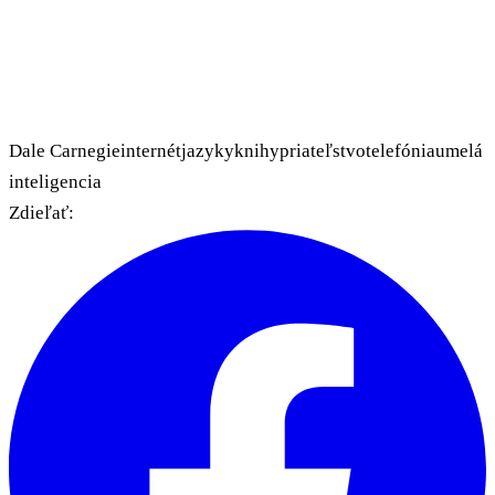
Dale Carnegie
internét
jazyky
knihy
priateľstvo
telefónia
umelá
inteligencia
Zdieľať: