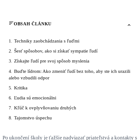
OBSAH ČLÁNKU
Techniky zaobchádzania s ľuďmi
1.
Šesť spôsobov, ako si získať sympatie ľudí
2.
Získajte ľudí pre svoj spôsob myslenia
3.
Buďte lídrom: Ako zmeniť ľudí bez toho, aby ste ich urazili
4.
alebo vzbudili odpor
Kritika
5.
Ľudia sú emocionálni
6.
Kľúč k ovplyvňovaniu druhých
7.
Tajomstvo úspechu
8.
Po ukončení školy je ťažšie nadviazať priateľstvá a kontakty s