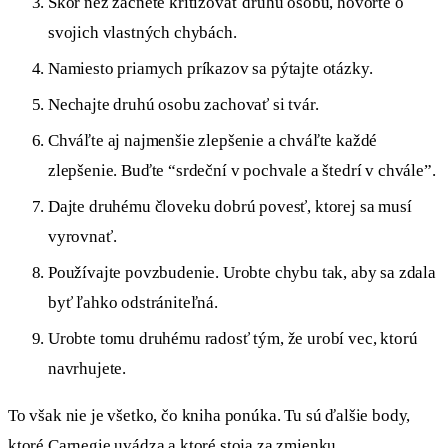
Skôr než začnete kritizovať druhú osobu, hovorte o
svojich vlastných chybách.
Namiesto priamych príkazov sa pýtajte otázky.
Nechajte druhú osobu zachovať si tvár.
Chváľte aj najmenšie zlepšenie a chváľte každé
zlepšenie. Buďte “srdeční v pochvale a štedrí v chvále”.
Dajte druhému človeku dobrú povesť, ktorej sa musí
vyrovnať.
Používajte povzbudenie. Urobte chybu tak, aby sa zdala
byť ľahko odstrániteľná.
Urobte tomu druhému radosť tým, že urobí vec, ktorú
navrhujete.
To však nie je všetko, čo kniha ponúka. Tu sú ďalšie body,
ktoré Carnegie uvádza a ktoré stoja za zmienku.