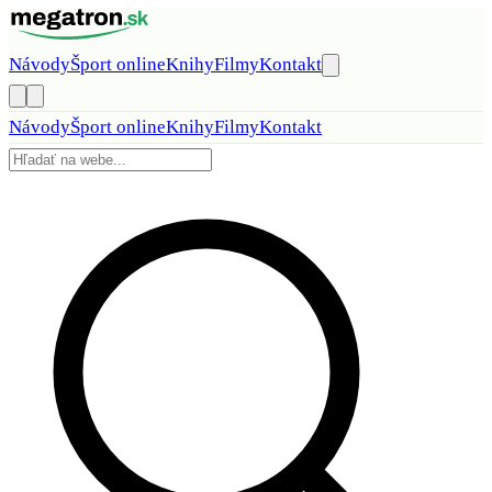
Preskočiť na obsah
Návody
Šport online
Knihy
Filmy
Kontakt
Návody
Šport online
Knihy
Filmy
Kontakt