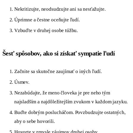
Nekritizujte, neodsudzujte ani sa nesťažujte.
Úprimne a čestne oceňujte ľudí.
Vzbuďte v druhej osobe túžbu.
Šesť spôsobov, ako si získať sympatie ľudí
Začnite sa skutočne zaujímať o iných ľudí.
Úsmev.
Nezabúdajte, že meno človeka je pre neho tým
najsladším a najdôležitejším zvukom v každom jazyku.
Buďte dobrým poslucháčom. Povzbudzujte ostatných,
aby o sebe hovorili.
Hovorte v zmysle záujmov druhej osoby.