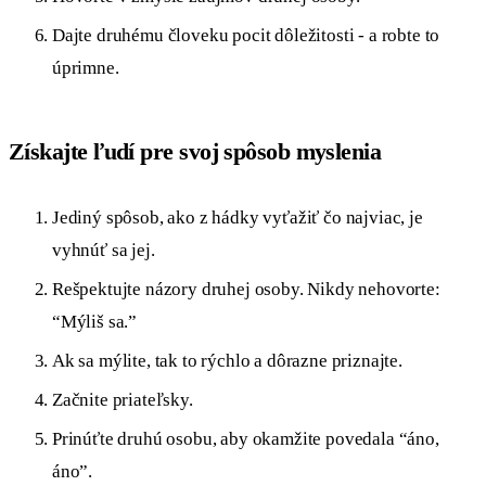
Dajte druhému človeku pocit dôležitosti - a robte to
úprimne.
Získajte ľudí pre svoj spôsob myslenia
Jediný spôsob, ako z hádky vyťažiť čo najviac, je
vyhnúť sa jej.
Rešpektujte názory druhej osoby. Nikdy nehovorte:
“Mýliš sa.”
Ak sa mýlite, tak to rýchlo a dôrazne priznajte.
Začnite priateľsky.
Prinúťte druhú osobu, aby okamžite povedala “áno,
áno”.