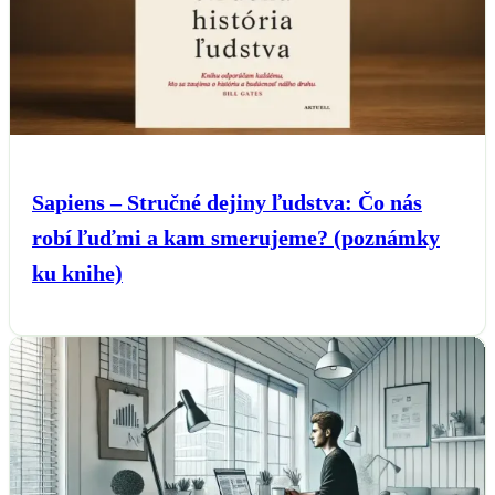
Sapiens – Stručné dejiny ľudstva: Čo nás
robí ľuďmi a kam smerujeme? (poznámky
ku knihe)