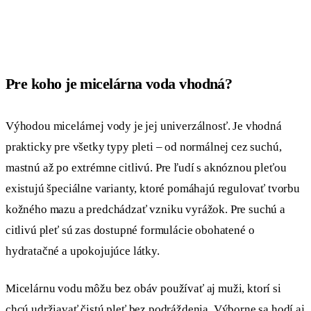
Pre koho je micelárna voda vhodná?
Výhodou micelárnej vody je jej univerzálnosť. Je vhodná
prakticky pre všetky typy pleti – od normálnej cez suchú,
mastnú až po extrémne citlivú. Pre ľudí s aknóznou pleťou
existujú špeciálne varianty, ktoré pomáhajú regulovať tvorbu
kožného mazu a predchádzať vzniku vyrážok. Pre suchú a
citlivú pleť sú zas dostupné formulácie obohatené o
hydratačné a upokojujúce látky.
Micelárnu vodu môžu bez obáv používať aj muži, ktorí si
chcú udržiavať čistú pleť bez podráždenia. Výborne sa hodí aj