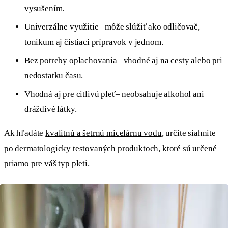
vysušením.
Univerzálne využitie– môže slúžiť ako odličovač,
tonikum aj čistiaci prípravok v jednom.
Bez potreby oplachovania– vhodné aj na cesty alebo pri
nedostatku času.
Vhodná aj pre citlivú pleť– neobsahuje alkohol ani
dráždivé látky.
Ak hľadáte
kvalitnú a šetrnú micelárnu vodu
, určite siahnite
po dermatologicky testovaných produktoch, ktoré sú určené
priamo pre váš typ pleti.