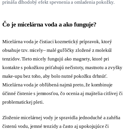
prináša dlhodobý efekt spevnenia a omladenia pokožky.
Čo je micelárna voda a ako funguje?
Micelárna voda je čistiaci kozmetický prípravok, ktorý
obsahuje tzv. micely– malé guľôčky zložené z molekúl
tenzidov. Tieto micely fungujú ako magnety, ktoré pri
kontakte s pokožkou priťahujú nečistoty, mastnotu a zvyšky
make-upu bez toho, aby bolo nutné pokožku drhnúť.
Micelárna voda je obľúbená najmä preto, že kombinuje
účinné čistenie s jemnosťou, čo ocenia aj majitelia citlivej či
problematickej pleti.
Zloženie micelárnej vody je spravidla jednoduché a zahŕňa
čistenú vodu, jemné tenzidy a často aj upokojujúce či