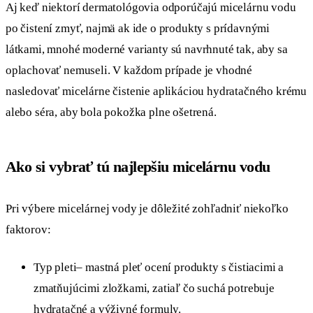
Aj keď niektorí dermatológovia odporúčajú micelárnu vodu
po čistení zmyť, najmä ak ide o produkty s prídavnými
látkami, mnohé moderné varianty sú navrhnuté tak, aby sa
oplachovať nemuseli. V každom prípade je vhodné
nasledovať micelárne čistenie aplikáciou hydratačného krému
alebo séra, aby bola pokožka plne ošetrená.
Ako si vybrať tú najlepšiu micelárnu vodu
Pri výbere micelárnej vody je dôležité zohľadniť niekoľko
faktorov:
Typ pleti– mastná pleť ocení produkty s čistiacimi a
zmatňujúcimi zložkami, zatiaľ čo suchá potrebuje
hydratačné a výživné formuly.