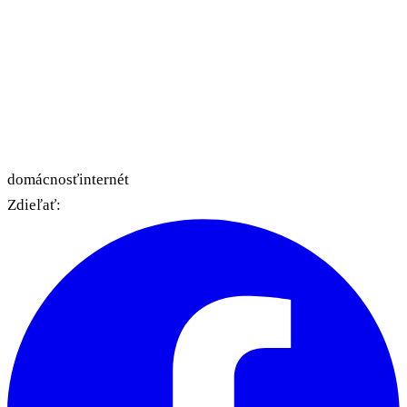
domácnosť
internét
Zdieľať: