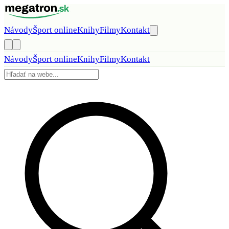
Preskočiť na obsah
Návody
Šport online
Knihy
Filmy
Kontakt
Návody
Šport online
Knihy
Filmy
Kontakt