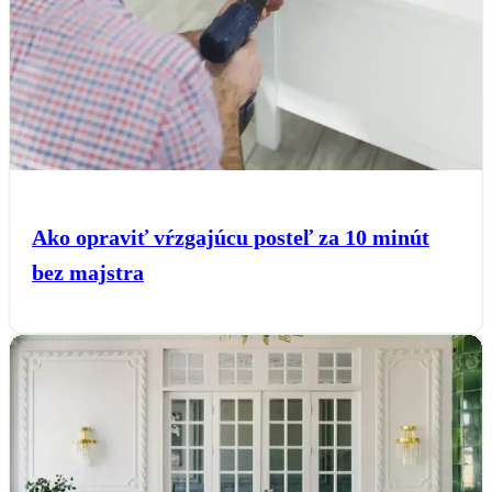
Ako opraviť vŕzgajúcu posteľ za 10 minút
bez majstra