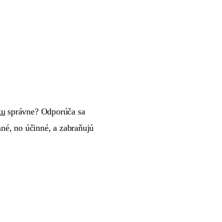
ku
správne? Odporúča sa
mné, no účinné, a zabraňujú