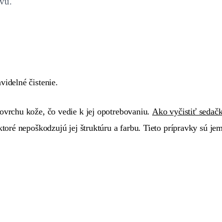
vú.
videlné čistenie.
ovrchu kože, čo vedie k jej opotrebovaniu.
Ako vyčistiť sedač
ktoré nepoškodzujú jej štruktúru a farbu. Tieto prípravky sú je