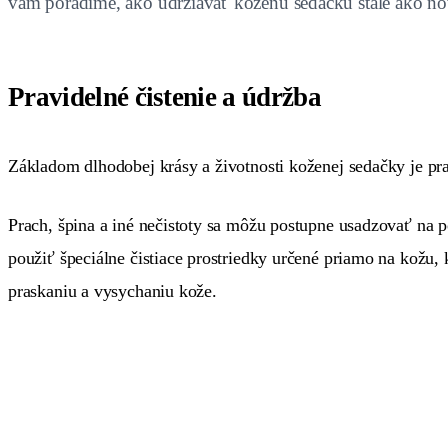
vám poradíme, ako udržiavať koženú sedačku stále ako no
Pravidelné čistenie a údržba
Základom dlhodobej krásy a životnosti koženej sedačky je pra
Prach, špina a iné nečistoty sa môžu postupne usadzovať na p
použiť špeciálne čistiace prostriedky určené priamo na kožu, 
praskaniu a vysychaniu kože.