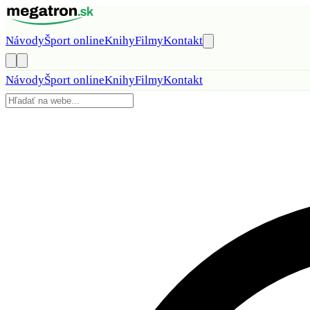
Preskočiť na obsah
Návody
Šport online
Knihy
Filmy
Kontakt
Návody
Šport online
Knihy
Filmy
Kontakt