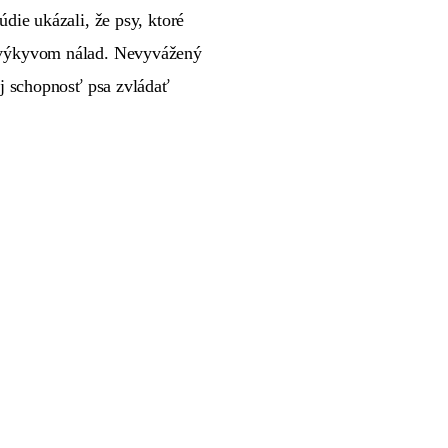
die ukázali, že psy, ktoré
a výkyvom nálad. Nevyvážený
j schopnosť psa zvládať