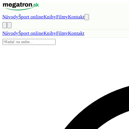
Preskočiť na obsah
Návody
Šport online
Knihy
Filmy
Kontakt
Návody
Šport online
Knihy
Filmy
Kontakt