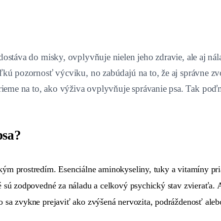
 dostáva do misky, ovplyvňuje nielen jeho zdravie, ale aj ná
veľkú pozornosť výcviku, no zabúdajú na to, že aj správne z
rieme na to, ako výživa ovplyvňuje správanie psa. Tak poď
psa?
kým prostredím. Esenciálne aminokyseliny, tuky a vitamíny p
é sú zodpovedné za náladu a celkový psychický stav zvieraťa. 
 sa zvykne prejaviť ako zvýšená nervozita, podráždenosť aleb