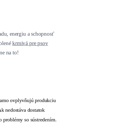
ladu, energiu a schopnosť
volené
krmivá pre psov
me na to!
riamo ovplyvňujú produkciu
Ak nedostáva dostatok
o problémy so sústredením.