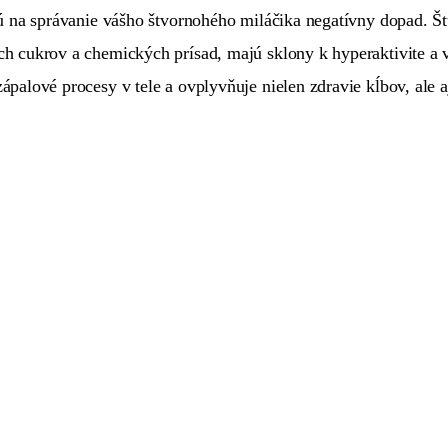
 na správanie vášho štvornohého miláčika negatívny dopad. Štú
h cukrov a chemických prísad, majú sklony k hyperaktivite 
alové procesy v tele a ovplyvňuje nielen zdravie kĺbov, ale a