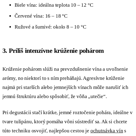
Biele vína: ideálna teplota 10 – 12 °C
Červené vína: 16 – 18 °C
Ružové a šumivé: okolo 8 – 10 °C
3. Príliš intenzívne krúženie pohárom
Krúženie pohárom slúži na prevzdušnenie vína a uvoľnenie
arómy, no niektorí to s ním preháňajú. Agresívne krúženie
najmä pri starších alebo jemnejších vínach môže narušiť ich
jemnú štruktúru alebo spôsobiť, že vôňa „utečie“.
Pri degustácii stačí krátke, jemné roztočenie pohára, ideálne v
tvare tulipánu, ktorý pomáha vôni sústrediť sa. Ak si chcete
túto techniku osvojiť, najlepšou cestou je
ochutnávka vín
s