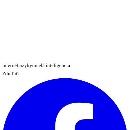
internét
jazyky
umelá inteligencia
Zdieľať: