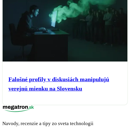
Falošné profily v diskusiách manipulujú
verejnú mienku na Slovensku
Navody, recenzie a tipy zo sveta technologii