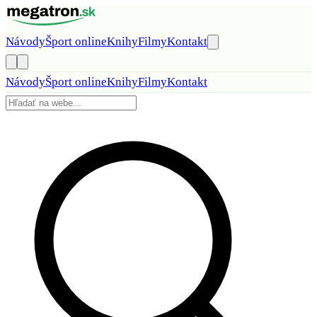
Preskočiť na obsah
Návody
Šport online
Knihy
Filmy
Kontakt
Návody
Šport online
Knihy
Filmy
Kontakt