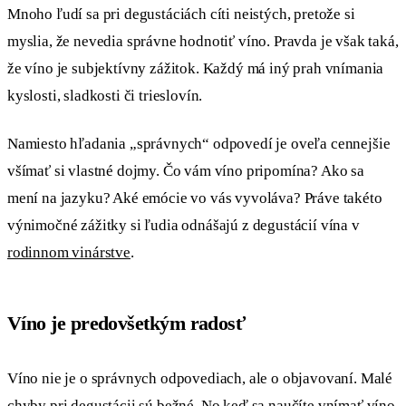
Mnoho ľudí sa pri degustáciách cíti neistých, pretože si
myslia, že nevedia správne hodnotiť víno. Pravda je však taká,
že víno je subjektívny zážitok. Každý má iný prah vnímania
kyslosti, sladkosti či trieslovín.
Namiesto hľadania „správnych“ odpovedí je oveľa cennejšie
všímať si vlastné dojmy. Čo vám víno pripomína? Ako sa
mení na jazyku? Aké emócie vo vás vyvoláva? Práve takéto
výnimočné zážitky si ľudia odnášajú z degustácií vína v
rodinnom vinárstve
.
Víno je predovšetkým radosť
Víno nie je o správnych odpovediach, ale o objavovaní. Malé
chyby pri degustácii sú bežné. No keď sa naučíte vnímať víno