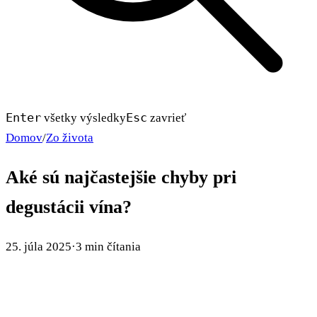
Enter
Esc
všetky výsledky
zavrieť
Domov
/
Zo života
Aké sú najčastejšie chyby pri
degustácii vína?
25. júla 2025
·
3 min čítania