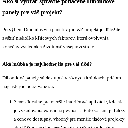
Ako si vybrať správne potlačené Dibondové
panely pre váš projekt?
Pri výbere Dibondových panelov pre váš projekt je dôležité
zvážiť niekoľko kľúčových faktorov, ktoré ovplyvnia
konečný výsledok a životnosť vašej investície.
Aká hrúbka je najvhodnejšia pre váš účel?
Dibondové panely sú dostupné v rôznych hrúbkach, pričom
najčastejšie používané sú:
2 mm- Ideálne pre menšie interiérové aplikácie, kde nie
je vyžadovaná extrémna pevnosť. Tento variant je ľahký
a cenovo dostupný, vhodný pre menšie tlačové projekty
ako POS materiály, menšie informačné tabule alebo