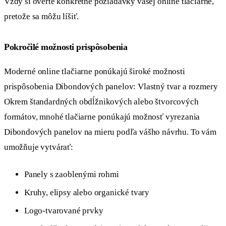
Vždy si overte konkrétne požiadavky vašej online tlačiarne,
pretože sa môžu líšiť.
Pokročilé možnosti prispôsobenia
Moderné online tlačiarne ponúkajú široké možnosti
prispôsobenia Dibondových panelov: Vlastný tvar a rozmery
Okrem štandardných obdĺžnikových alebo štvorcových
formátov, mnohé tlačiarne ponúkajú možnosť vyrezania
Dibondových panelov na mieru podľa vášho návrhu. To vám
umožňuje vytvárať:
Panely s zaoblenými rohmi
Kruhy, elipsy alebo organické tvary
Logo-tvarované prvky