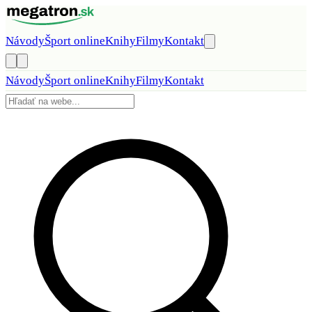
Preskočiť na obsah
Návody
Šport online
Knihy
Filmy
Kontakt
Návody
Šport online
Knihy
Filmy
Kontakt