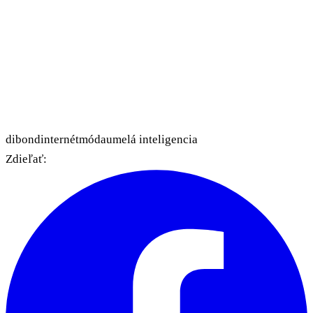
dibond
internét
móda
umelá inteligencia
Zdieľať: