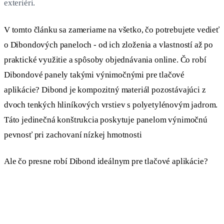
exteriéri.
V tomto článku sa zameriame na všetko, čo potrebujete vedieť
o Dibondových paneloch - od ich zloženia a vlastností až po
praktické využitie a spôsoby objednávania online. Čo robí
Dibondové panely takými výnimočnými pre tlačové
aplikácie? Dibond je kompozitný materiál pozostávajúci z
dvoch tenkých hliníkových vrstiev s polyetylénovým jadrom.
Táto jedinečná konštrukcia poskytuje panelom výnimočnú
pevnosť pri zachovaní nízkej hmotnosti
Ale čo presne robí Dibond ideálnym pre tlačové aplikácie?