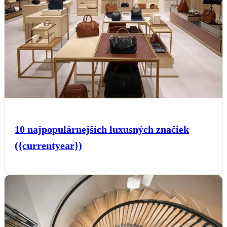
10 najpopulárnejších luxusných značiek
({currentyear})