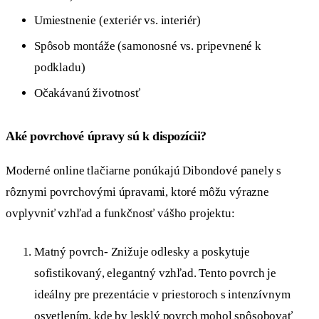
Umiestnenie (exteriér vs. interiér)
Spôsob montáže (samonosné vs. pripevnené k
podkladu)
Očakávanú životnosť
Aké povrchové úpravy sú k dispozícii?
Moderné online tlačiarne ponúkajú Dibondové panely s
rôznymi povrchovými úpravami, ktoré môžu výrazne
ovplyvniť vzhľad a funkčnosť vášho projektu:
Matný povrch- Znižuje odlesky a poskytuje
sofistikovaný, elegantný vzhľad. Tento povrch je
ideálny pre prezentácie v priestoroch s intenzívnym
osvetlením, kde by lesklý povrch mohol spôsobovať