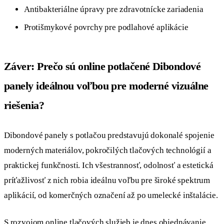
Antibakteriálne úpravy pre zdravotnícke zariadenia
Protišmykové povrchy pre podlahové aplikácie
Záver: Prečo sú online potlačené Dibondové
panely ideálnou voľbou pre moderné vizuálne
riešenia?
Dibondové panely s potlačou predstavujú dokonalé spojenie
moderných materiálov, pokročilých tlačových technológií a
praktickej funkčnosti. Ich všestrannosť, odolnosť a estetická
príťažlivosť z nich robia ideálnu voľbu pre široké spektrum
aplikácií, od komerčných označení až po umelecké inštalácie.
S rozvojom online tlačových služieb je dnes objednávanie