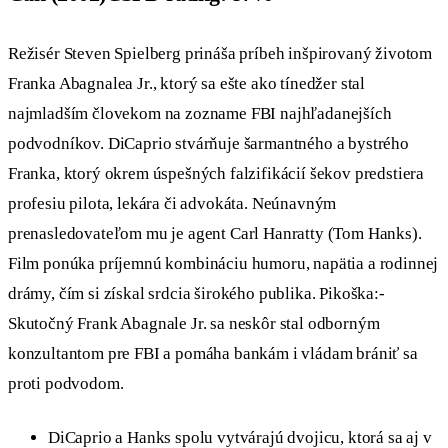
Režisér Steven Spielberg prináša príbeh inšpirovaný životom
Franka Abagnalea Jr., ktorý sa ešte ako tínedžer stal
najmladším človekom na zozname FBI najhľadanejších
podvodníkov. DiCaprio stvárňuje šarmantného a bystrého
Franka, ktorý okrem úspešných falzifikácií šekov predstiera
profesiu pilota, lekára či advokáta. Neúnavným
prenasledovateľom mu je agent Carl Hanratty (Tom Hanks).
Film ponúka príjemnú kombináciu humoru, napätia a rodinnej
drámy, čím si získal srdcia širokého publika. Pikoška:-
Skutočný Frank Abagnale Jr. sa neskôr stal odborným
konzultantom pre FBI a pomáha bankám i vládam brániť sa
proti podvodom.
DiCaprio a Hanks spolu vytvárajú dvojicu, ktorá sa aj v