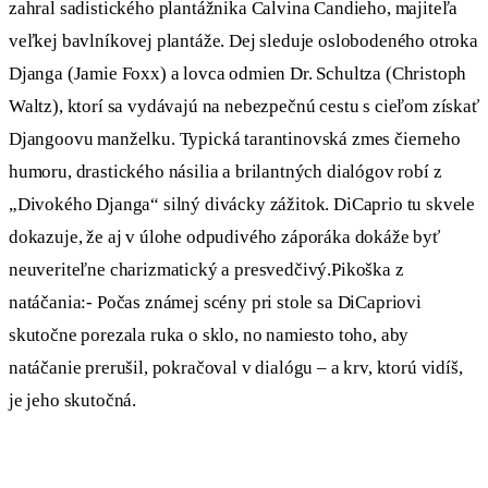
zahral sadistického plantážnika Calvina Candieho, majiteľa
veľkej bavlníkovej plantáže. Dej sleduje oslobodeného otroka
Djanga (Jamie Foxx) a lovca odmien Dr. Schultza (Christoph
Waltz), ktorí sa vydávajú na nebezpečnú cestu s cieľom získať
Djangoovu manželku. Typická tarantinovská zmes čierneho
humoru, drastického násilia a brilantných dialógov robí z
„Divokého Djanga“ silný divácky zážitok. DiCaprio tu skvele
dokazuje, že aj v úlohe odpudivého záporáka dokáže byť
neuveriteľne charizmatický a presvedčivý.Pikoška z
natáčania:- Počas známej scény pri stole sa DiCapriovi
skutočne porezala ruka o sklo, no namiesto toho, aby
natáčanie prerušil, pokračoval v dialógu – a krv, ktorú vidíš,
je jeho skutočná.