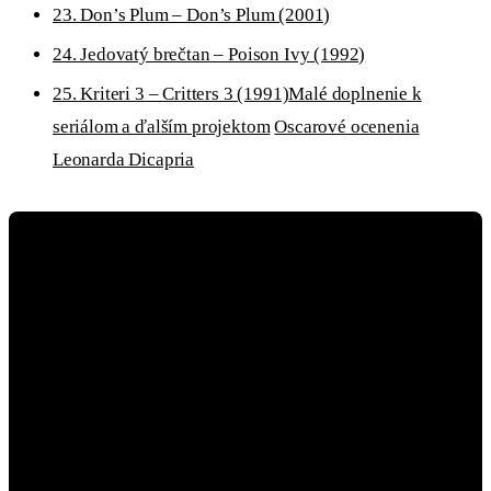
23. Don’s Plum – Don’s Plum (2001)
24. Jedovatý brečtan – Poison Ivy (1992)
25. Kriteri 3 – Critters 3 (1991)
Malé doplnenie k
seriálom a ďalším projektom
Oscarové ocenenia
Leonarda Dicapria