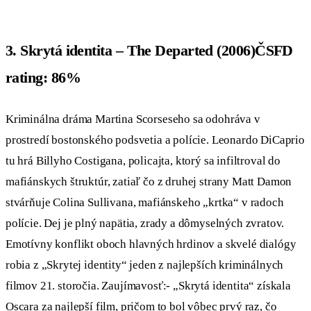
3. Skrytá identita – The Departed (2006)ČSFD
rating: 86%
Kriminálna dráma Martina Scorseseho sa odohráva v
prostredí bostonského podsvetia a polície. Leonardo DiCaprio
tu hrá Billyho Costigana, policajta, ktorý sa infiltroval do
mafiánskych štruktúr, zatiaľ čo z druhej strany Matt Damon
stvárňuje Colina Sullivana, mafiánskeho „krtka“ v radoch
polície. Dej je plný napätia, zrady a dômyselných zvratov.
Emotívny konflikt oboch hlavných hrdinov a skvelé dialógy
robia z „Skrytej identity“ jeden z najlepších kriminálnych
filmov 21. storočia. Zaujímavosť:- „Skrytá identita“ získala
Oscara za najlepší film, pričom to bol vôbec prvý raz, čo