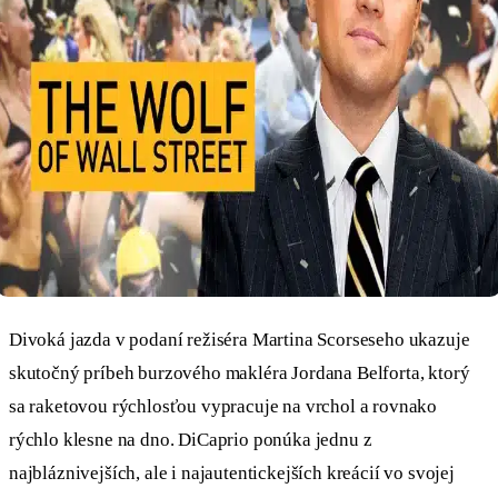
Divoká jazda v podaní režiséra Martina Scorseseho ukazuje
skutočný príbeh burzového makléra Jordana Belforta, ktorý
sa raketovou rýchlosťou vypracuje na vrchol a rovnako
rýchlo klesne na dno. DiCaprio ponúka jednu z
najbláznivejších, ale i najautentickejších kreácií vo svojej