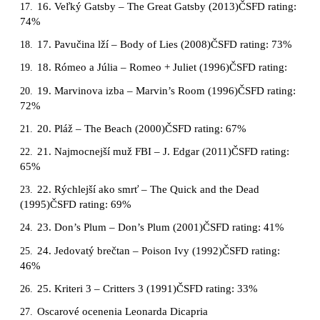
16. Veľký Gatsby – The Great Gatsby (2013)ČSFD rating:
17.
74%
17. Pavučina lží – Body of Lies (2008)ČSFD rating: 73%
18.
18. Rómeo a Júlia – Romeo + Juliet (1996)ČSFD rating:
19.
19. Marvinova izba – Marvin’s Room (1996)ČSFD rating:
20.
72%
20. Pláž – The Beach (2000)ČSFD rating: 67%
21.
21. Najmocnejší muž FBI – J. Edgar (2011)ČSFD rating:
22.
65%
22. Rýchlejší ako smrť – The Quick and the Dead
23.
(1995)ČSFD rating: 69%
23. Don’s Plum – Don’s Plum (2001)ČSFD rating: 41%
24.
24. Jedovatý brečtan – Poison Ivy (1992)ČSFD rating:
25.
46%
25. Kriteri 3 – Critters 3 (1991)ČSFD rating: 33%
26.
Oscarové ocenenia Leonarda Dicapria
27.