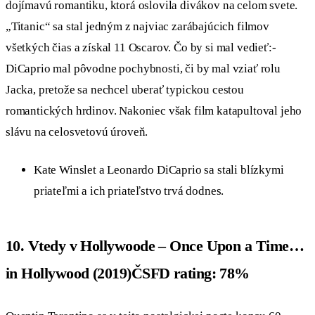
dojímavú romantiku, ktorá oslovila divákov na celom svete.
„Titanic“ sa stal jedným z najviac zarábajúcich filmov
všetkých čias a získal 11 Oscarov. Čo by si mal vedieť:-
DiCaprio mal pôvodne pochybnosti, či by mal vziať rolu
Jacka, pretože sa nechcel uberať typickou cestou
romantických hrdinov. Nakoniec však film katapultoval jeho
slávu na celosvetovú úroveň.
Kate Winslet a Leonardo DiCaprio sa stali blízkymi
priateľmi a ich priateľstvo trvá dodnes.
10. Vtedy v Hollywoode – Once Upon a Time…
in Hollywood (2019)ČSFD rating: 78%