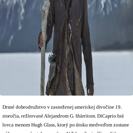
Drsné dobrodružstvo v zasneženej americkej divočine 19.
storočia, režírované Alejandrom G. Iñárritom. DiCaprio hrá
lovca menom Hugh Glass, ktorý po útoku medveďom zostane