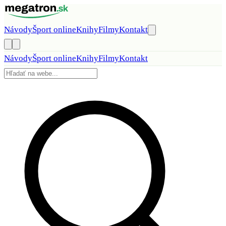
Preskočiť na obsah
Návody
Šport online
Knihy
Filmy
Kontakt
Návody
Šport online
Knihy
Filmy
Kontakt