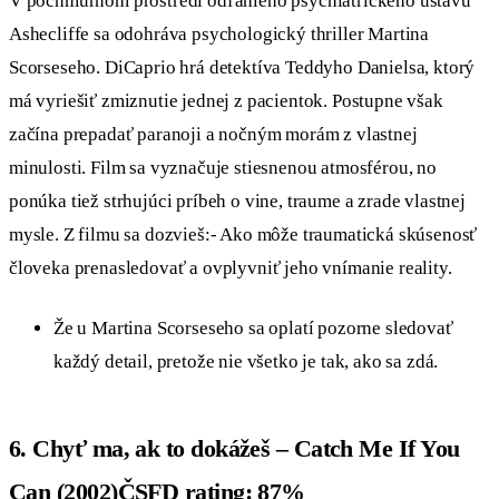
V pochmúrnom prostredí odľahlého psychiatrického ústavu
Ashecliffe sa odohráva psychologický thriller Martina
Scorseseho. DiCaprio hrá detektíva Teddyho Danielsa, ktorý
má vyriešiť zmiznutie jednej z pacientok. Postupne však
začína prepadať paranoji a nočným morám z vlastnej
minulosti. Film sa vyznačuje stiesnenou atmosférou, no
ponúka tiež strhujúci príbeh o vine, traume a zrade vlastnej
mysle. Z filmu sa dozvieš:- Ako môže traumatická skúsenosť
človeka prenasledovať a ovplyvniť jeho vnímanie reality.
Že u Martina Scorseseho sa oplatí pozorne sledovať
každý detail, pretože nie všetko je tak, ako sa zdá.
6. Chyť ma, ak to dokážeš – Catch Me If You
Can (2002)ČSFD rating: 87%