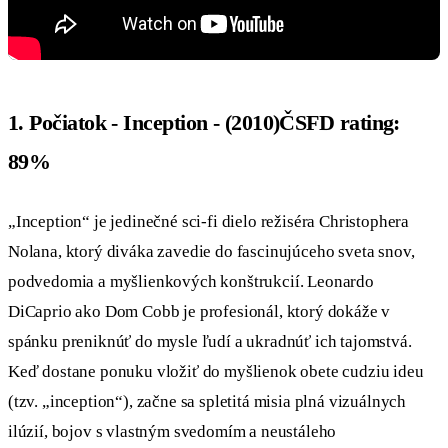
1. Počiatok - Inception - (2010)ČSFD rating:
89%
„Inception“ je jedinečné sci-fi dielo režiséra Christophera
Nolana, ktorý diváka zavedie do fascinujúceho sveta snov,
podvedomia a myšlienkových konštrukcií. Leonardo
DiCaprio ako Dom Cobb je profesionál, ktorý dokáže v
spánku preniknúť do mysle ľudí a ukradnúť ich tajomstvá.
Keď dostane ponuku vložiť do myšlienok obete cudziu ideu
(tzv. „inception“), začne sa spletitá misia plná vizuálnych
ilúzií, bojov s vlastným svedomím a neustáleho