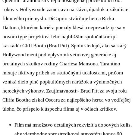
Quentin Tarantino sa v tejto nostalgickej pocte koncu 60.
rokov v Hollywoode zameriava na slávu, úpadok a zákulisie
filmového priemyslu. DiCaprio stvárňuje herca Ricka
Daltona, ktorému kariéra pomaly klesá a nepresadzuje sa v
novom type projektov. Jeho najbližším spoločníkom je
kaskadér Cliff Booth (Brad Pitt). Spolu sledujú, ako sa starý
Hollywood mení pod vplyvom kvetinovej generácie aj
brutálnych skutkov rodiny Charlesa Mansona. Tarantino
mixuje fiktívny príbeh so skutočnými udalosťami, pričom
vzniká dielo plné popkultúrnych narážok a výnimočných
hereckých výkonov. Zaujímavnosti:- Brad Pitt za svoju rolu
Cliffa Bootha získal Oscara za najlepšieho herca vo vedľajšej
úlohe, čo prispelo k úspechu filmu aj v očiach kritikov.
Film má množstvo detailných rekvizít a dobových kulís,
aby vierohodne sprostredkoval atmosféru konca 60.