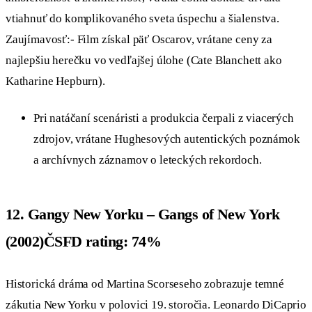
vtiahnuť do komplikovaného sveta úspechu a šialenstva.
Zaujímavosť:- Film získal päť Oscarov, vrátane ceny za
najlepšiu herečku vo vedľajšej úlohe (Cate Blanchett ako
Katharine Hepburn).
Pri natáčaní scenáristi a produkcia čerpali z viacerých
zdrojov, vrátane Hughesových autentických poznámok
a archívnych záznamov o leteckých rekordoch.
12. Gangy New Yorku – Gangs of New York
(2002)ČSFD rating: 74%
Historická dráma od Martina Scorseseho zobrazuje temné
zákutia New Yorku v polovici 19. storočia. Leonardo DiCaprio