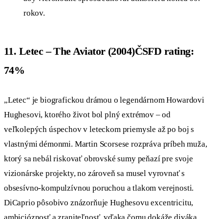
rokov.
11. Letec – The Aviator (2004)ČSFD rating:
74%
„Letec“ je biografickou drámou o legendárnom Howardovi
Hughesovi, ktorého život bol plný extrémov – od
veľkolepých úspechov v leteckom priemysle až po boj s
vlastnými démonmi. Martin Scorsese rozpráva príbeh muža,
ktorý sa nebál riskovať obrovské sumy peňazí pre svoje
vizionárske projekty, no zároveň sa musel vyrovnať s
obsesívno-kompulzívnou poruchou a tlakom verejnosti.
DiCaprio pôsobivo znázorňuje Hughesovu excentricitu,
ambicióznosť a zraniteľnosť, vďaka čomu dokáže diváka