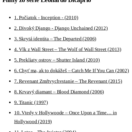
1. Počiatok - Inception - (2010)
2. Divoký Django - Django Unchained (2012)
3. Skrytá identita – The Departed (2006)
4. Vlk z Wall Street – The Wolf of Wall Street (2013)
5. Prekliaty ostrov – Shutter Island (2010)
6. Chyť ma, ak to dokážeš – Catch Me If You Can (2002)
7. Revenant Zmŕtvychvstanie – The Revenant (2015)
8. Krvavý diamant – Blood Diamond (2006)
9. Titanic (1997)
10. Vtedy v Hollywoode – Once Upon a Time… in
Hollywood (2019)