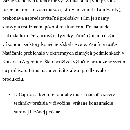
vážne zranený a takmer mŕtvy. Vďaka silnej vôli prežiť a
túžbe po pomste voči mužovi, ktorý ho zradil (Tom Hardy),
prekonáva nepredstaviteľné prekážky. Film je známy
surovým realizmom, pôsobivou kamerou Emmanuela
Lubezkeho a DiCapriovým fyzicky náročným hereckým
výkonom, za ktorý konečne získal Oscara. Zaujímavosť:-
Natáčanie prebiehalo v extrémnych zimných podmienkach v
Kanade a Argentíne. Štáb používal výlučne prirodzené svetlo,
čo pridávalo filmu na autenticite, ale aj predlžovalo
produkciu.
DiCaprio sa kvôli tejto úlohe musel naučiť viaceré
techniky prežitia v divočine, vrátane konzumácie
surovej bizónej pečene.