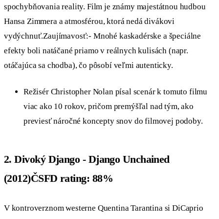
spochybňovania reality. Film je známy majestátnou hudbou
Hansa Zimmera a atmosférou, ktorá nedá divákovi
vydýchnuť.Zaujímavosť:- Mnohé kaskadérske a špeciálne
efekty boli natáčané priamo v reálnych kulisách (napr.
otáčajúca sa chodba), čo pôsobí veľmi autenticky.
Režisér Christopher Nolan písal scenár k tomuto filmu
viac ako 10 rokov, pričom premýšľal nad tým, ako
previesť náročné koncepty snov do filmovej podoby.
2. Divoký Django - Django Unchained
(2012)ČSFD rating: 88%
V kontroverznom westerne Quentina Tarantina si DiCaprio