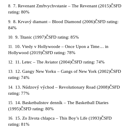
7. Revenant Zmŕtvychvstanie – The Revenant (2015)ČSFD
8.
rating: 80%
8. Krvavý diamant – Blood Diamond (2006)ČSFD rating:
9.
84%
9. Titanic (1997)ČSFD rating: 85%
10.
10. Vtedy v Hollywoode – Once Upon a Time… in
11.
Hollywood (2019)ČSFD rating: 78%
11. Letec – The Aviator (2004)ČSFD rating: 74%
12.
12. Gangy New Yorku – Gangs of New York (2002)ČSFD
13.
rating: 74%
13. Núdzový východ – Revolutionary Road (2008)ČSFD
14.
rating: 77%
14. Basketbalistov denník – The Basketball Diaries
15.
(1995)ČSFD rating: 80%
15. Zo života chlapca – This Boy’s Life (1993)ČSFD
16.
rating: 81%