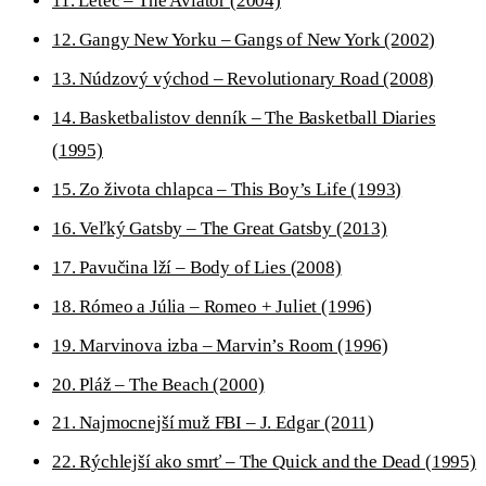
11. Letec – The Aviator (2004)
12. Gangy New Yorku – Gangs of New York (2002)
13. Núdzový východ – Revolutionary Road (2008)
14. Basketbalistov denník – The Basketball Diaries
(1995)
15. Zo života chlapca – This Boy’s Life (1993)
16. Veľký Gatsby – The Great Gatsby (2013)
17. Pavučina lží – Body of Lies (2008)
18. Rómeo a Júlia – Romeo + Juliet (1996)
19. Marvinova izba – Marvin’s Room (1996)
20. Pláž – The Beach (2000)
21. Najmocnejší muž FBI – J. Edgar (2011)
22. Rýchlejší ako smrť – The Quick and the Dead (1995)