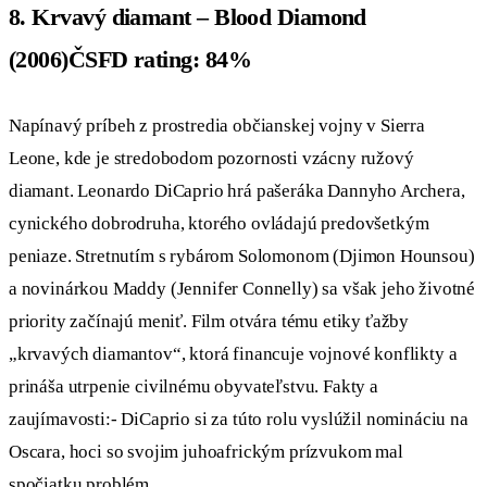
8. Krvavý diamant – Blood Diamond
(2006)ČSFD rating: 84%
Napínavý príbeh z prostredia občianskej vojny v Sierra
Leone, kde je stredobodom pozornosti vzácny ružový
diamant. Leonardo DiCaprio hrá pašeráka Dannyho Archera,
cynického dobrodruha, ktorého ovládajú predovšetkým
peniaze. Stretnutím s rybárom Solomonom (Djimon Hounsou)
a novinárkou Maddy (Jennifer Connelly) sa však jeho životné
priority začínajú meniť. Film otvára tému etiky ťažby
„krvavých diamantov“, ktorá financuje vojnové konflikty a
prináša utrpenie civilnému obyvateľstvu. Fakty a
zaujímavosti:- DiCaprio si za túto rolu vyslúžil nomináciu na
Oscara, hoci so svojim juhoafrickým prízvukom mal
spočiatku problém.