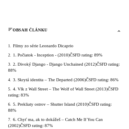
OBSAH ČLÁNKU
Filmy zo série Leonardo Dicaprio
1.
1. Počiatok - Inception - (2010)ČSFD rating: 89%
2.
2. Divoký Django - Django Unchained (2012)ČSFD rating:
3.
88%
3. Skrytá identita – The Departed (2006)ČSFD rating: 86%
4.
4. Vlk z Wall Street – The Wolf of Wall Street (2013)ČSFD
5.
rating: 83%
5. Prekliaty ostrov – Shutter Island (2010)ČSFD rating:
6.
88%
6. Chyť ma, ak to dokážeš – Catch Me If You Can
7.
(2002)ČSFD rating: 87%