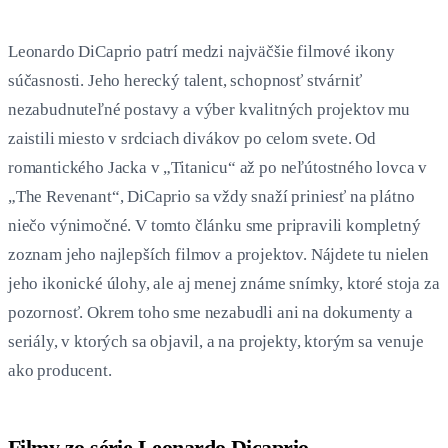
Leonardo DiCaprio patrí medzi najväčšie filmové ikony
súčasnosti. Jeho herecký talent, schopnosť stvárniť
nezabudnuteľné postavy a výber kvalitných projektov mu
zaistili miesto v srdciach divákov po celom svete. Od
romantického Jacka v „Titanicu“ až po neľútostného lovca v
„The Revenant“, DiCaprio sa vždy snaží priniesť na plátno
niečo výnimočné. V tomto článku sme pripravili kompletný
zoznam jeho najlepších filmov a projektov. Nájdete tu nielen
jeho ikonické úlohy, ale aj menej známe snímky, ktoré stoja za
pozornosť. Okrem toho sme nezabudli ani na dokumenty a
seriály, v ktorých sa objavil, a na projekty, ktorým sa venuje
ako producent.
Filmy zo série Leonardo Dicaprio