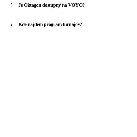
Je Oktagon dostupný na VOYO?
Kde nájdem program turnajov?