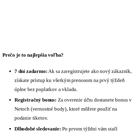
Prečo je to najlepšia voľba?
7 dní zadarmo:
Ak sa zaregistrujete ako nový zákazník,
získate prístup ku všetkým prenosom na prvý týždeň
úplne bez poplatkov a vkladu.
Registračný bonus:
Za overenie účtu dostanete bonus v
Netoch (vernostné body), ktoré môžete použiť na
podanie tiketov.
Dlhodobé sledovanie:
Po prvom týždni vám stačí