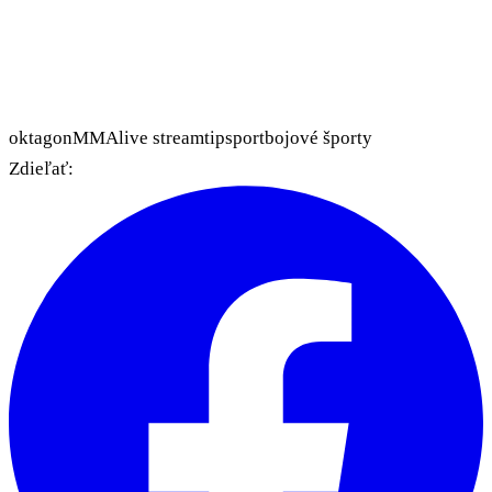
oktagon
MMA
live stream
tipsport
bojové športy
Zdieľať: