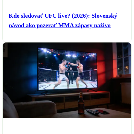
Kde sledovať UFC live? (2026): Slovenský
návod ako pozerať MMA zápasy naživo