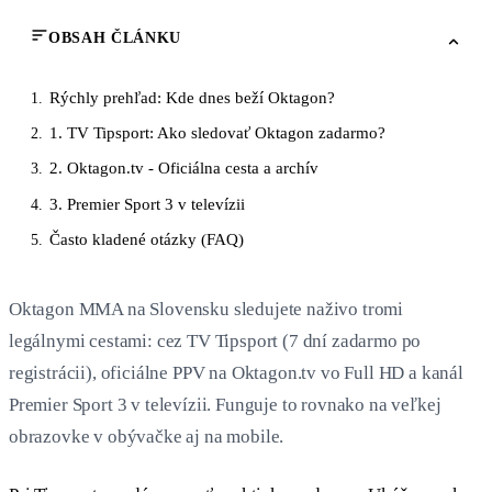
OBSAH ČLÁNKU
Rýchly prehľad: Kde dnes beží Oktagon?
1.
1. TV Tipsport: Ako sledovať Oktagon zadarmo?
2.
2. Oktagon.tv - Oficiálna cesta a archív
3.
3. Premier Sport 3 v televízii
4.
Často kladené otázky (FAQ)
5.
Oktagon MMA na Slovensku sledujete naživo tromi
legálnymi cestami: cez TV Tipsport (7 dní zadarmo po
registrácii), oficiálne PPV na Oktagon.tv vo Full HD a kanál
Premier Sport 3 v televízii. Funguje to rovnako na veľkej
obrazovke v obývačke aj na mobile.