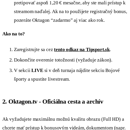
pretipovať aspoň 1,20 € mesačne, aby ste mali prístup k
streamom naďalej. Ak na to použijete registračný bonus,
pozeráte Oktagon “zadarmo” aj viac ako rok.
Ako na to?
Zaregistrujte sa cez
tento odkaz na Tipsport.sk
.
Dokončite overenie totožnosti (vyžaduje zákon).
V sekcii
LIVE
si v deň turnaja nájdite sekciu Bojové
športy a spustite livestream.
2. Oktagon.tv - Oficiálna cesta a archív
Ak vyžadujete maximálnu možnú kvalitu obrazu (Full HD) a
chcete mať prístup k bonusovým videám, dokumentom (napr.