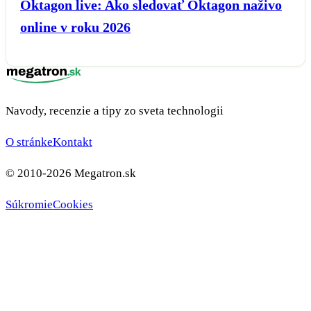
Oktagon live: Ako sledovať Oktagon naživo
online v roku 2026
Navody, recenzie a tipy zo sveta technologii
O stránke
Kontakt
© 2010-2026 Megatron.sk
Súkromie
Cookies