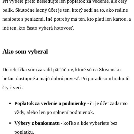
Pri výbere preto nesledujte len poplatok za vedenie, ale celý
balík. Skutočne lacný účet je ten, ktorý sedí na to, ako reálne
narábate s peniazmi. Iné potreby má ten, kto platí len kartou, a
iné ten, kto často vyberá hotovosť.
Ako som vyberal
Do rebríčka som zaradil päť účtov, ktoré sú na Slovensku
bežne dostupné a majú dobrú povesť. Pri poradí som hodnotil
štyri veci:
Poplatok za vedenie a podmienky
- či je účet zadarmo
vždy, alebo len po splnení podmienok.
Výbery z bankomatu
- koľko a kde vyberiete bez
poplatku.