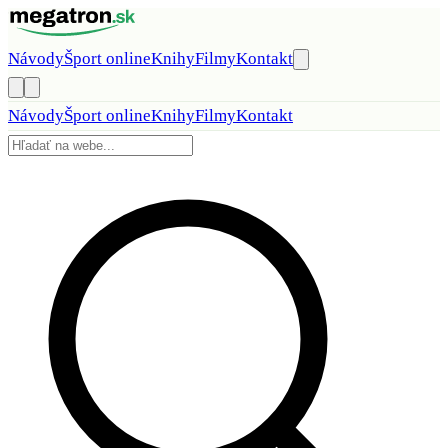
Preskočiť na obsah
Návody
Šport online
Knihy
Filmy
Kontakt
Návody
Šport online
Knihy
Filmy
Kontakt