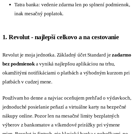
Tatra banka: vedenie zdarma len po splnení podmienok,
inak mesačný poplatok.
1. Revolut - najlepší celkovo a na cestovanie
Revolut je moja jednotka. Základný účet Standard je
zadarmo
bez podmienok
a vyniká najlepšou aplikáciou na trhu,
okamžitými notifikáciami o platbách a výhodným kurzom pri
platbách v cudzej mene.
Používam ho denne a najviac oceňujem prehľad o výdavkoch,
jednoduché posielanie peňazí a virtuálne karty na bezpečné
nákupy online. Pozor len na mesačné limity bezplatných
výberov z bankomatov a víkendové prirážky pri výmene
mien. Revolut je fintech, nie klasická banka s pobočkami, no