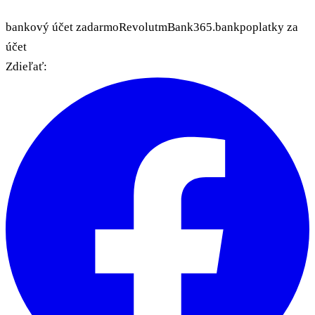
bankový účet zadarmo
Revolut
mBank
365.bank
poplatky za
účet
Zdieľať: