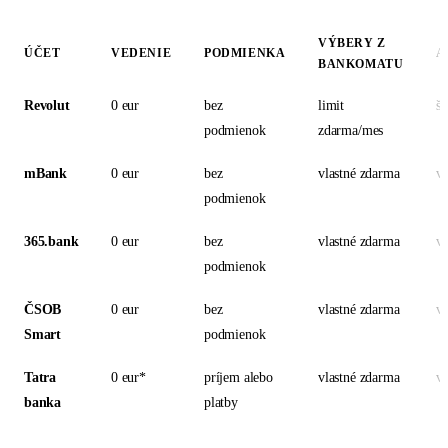
VÝBERY Z
ÚČET
VEDENIE
PODMIENKA
A
BANKOMATU
Revolut
0 eur
bez
limit
šp
podmienok
zdarma/mes
mBank
0 eur
bez
vlastné zdarma
v
podmienok
365.bank
0 eur
bez
vlastné zdarma
v
podmienok
ČSOB
0 eur
bez
vlastné zdarma
v
Smart
podmienok
Tatra
0 eur*
príjem alebo
vlastné zdarma
v
banka
platby