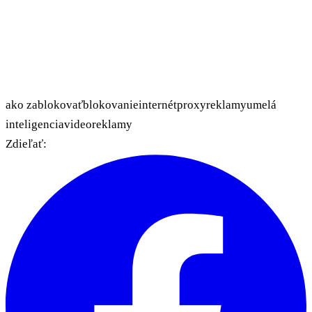
ako zablokovať
blokovanie
internét
proxy
reklamy
umelá
inteligencia
videoreklamy
Zdieľať: