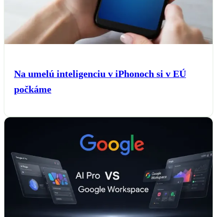
Na umelú inteligenciu v iPhonoch si v EÚ
počkáme