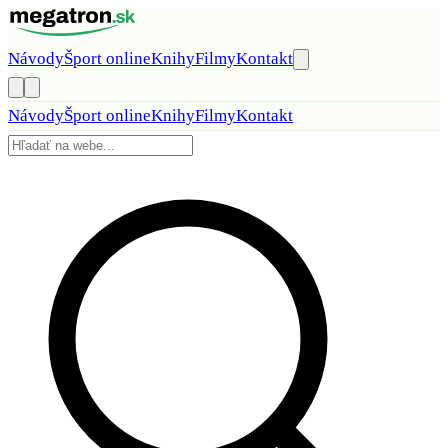
Preskočiť na obsah
Návody
Šport online
Knihy
Filmy
Kontakt
Návody
Šport online
Knihy
Filmy
Kontakt